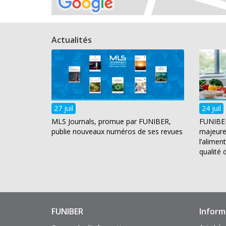
Actualités
27 juil
24 juil
MLS Journals, promue par FUNIBER,
FUNIBER
publie nouveaux numéros de ses revues
majeure 
l’alimen
qualité 
FUNIBER
Inform
Enlaces
Pie
de
de