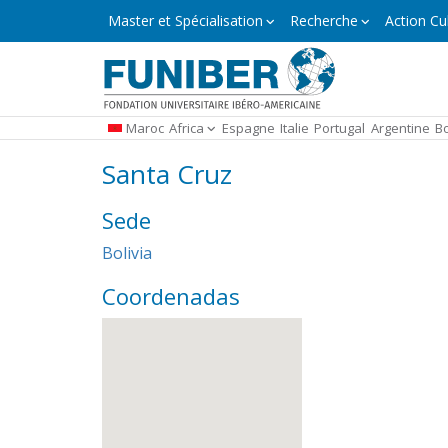
Aller
Master
Master et Spécialisation
Recherche
Action Cul
et
au
Spécialisation
contenu
principal
Maroc
Africa
Espagne
Italie
Portugal
Argentine
Bo
Santa Cruz
Sede
Bolivia
Coordenadas