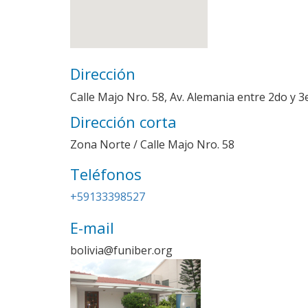
Dirección
Calle Majo Nro. 58, Av. Alemania entre 2do y 3
Dirección corta
Zona Norte / Calle Majo Nro. 58
Teléfonos
Imagen
+59133398527
E-mail
bolivia@funiber.org