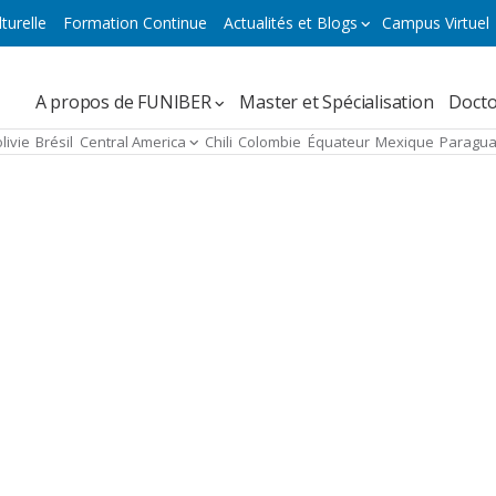
turelle
Formation Continue
Actualités et Blogs
Campus Virtuel
Navegación
A propos de FUNIBER
Master et Spécialisation
Docto
principal
livie
Brésil
Central America
Chili
Colombie
Équateur
Mexique
Paragu
micro