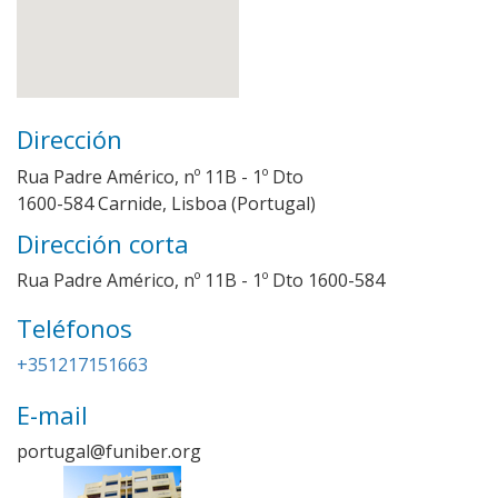
Dirección
Rua Padre Américo, nº 11B - 1º Dto
1600-584 Carnide, Lisboa (Portugal)
Dirección corta
Rua Padre Américo, nº 11B - 1º Dto 1600-584
Teléfonos
Imagen
+351217151663
E-mail
portugal@funiber.org