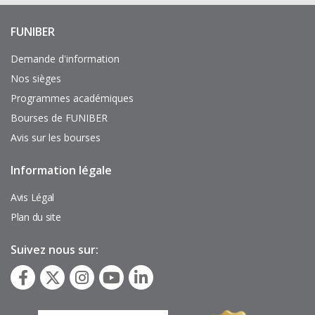
FUNIBER
Enlaces
de
interés
Demande d'information
Nos sièges
Programmes académiques
Bourses de FUNIBER
Avis sur les bourses
Information légale
Pie
de
página
Avis Légal
Plan du site
Suivez nous sur: